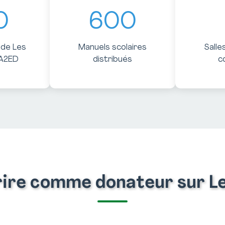
0
600
 de Les
Manuels scolaires
Salle
A2ED
distribués
c
crire comme donateur sur 