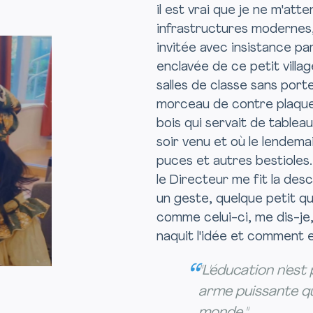
il est vrai que je ne m'att
infrastructures modernes, 
invitée avec insistance pa
enclavée de ce petit villa
salles de classe sans port
morceau de contre plaquet
bois qui servait de tablea
soir venu et où le lendemai
puces et autres bestioles
le Directeur me fit la des
un geste, quelque petit qu'il
comme celui-ci, me dis-je
naquit l'idée et comment el
"L'éducation n'est
arme puissante qu