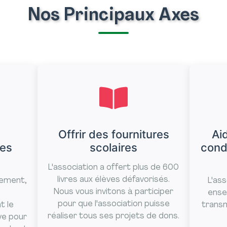
Nos Principaux Axes
Offrir des fournitures
Aid
des
scolaires
condi
L'association a offert plus de 600
livres aux élèves défavorisés.
nnement,
L'as
Nous vous invitons à participer
ense
pour que l'association puisse
t le
transm
réaliser tous ses projets de dons.
ve pour